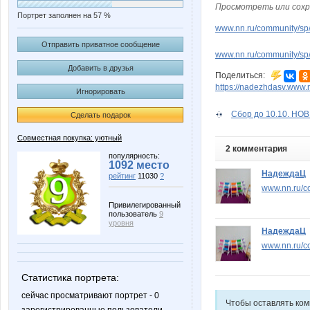
Просмотреть или сохр
Портрет заполнен на 57 %
www.nn.ru/community/sp/d
Отправить приватное сообщение
www.nn.ru/community/sp/
Добавить в друзья
Поделиться:
https://nadezhdasv.www.
Игнорировать
Сбор до 10.10. НОВИ
Сделать подарок
Совместная покупка: уютный
2 комментария
популярность:
1092 место
НадеждаЦ
рейтинг
11030
?
www.nn.ru/co
Привилегированный
пользователь
9
уровня
НадеждаЦ
www.nn.ru/c
Статистика портрета:
сейчас просматривают портрет - 0
Чтобы оставлять ко