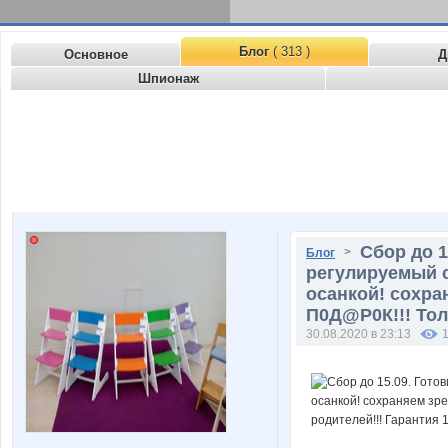
Блог
( 313 )
Основное
Д
Шпионаж
Сбор до 1
>
Блог
регулируемый с
осанкой! сохран
П0Д@Р0К!!! Тол
30.08.2020 в 23:13