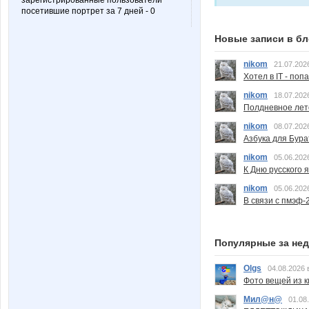
зарегистрированные пользователи
посетившие портрет за 7 дней - 0
Новые записи в бл
nikom
21.07.202
Хотел в IT - поп
nikom
18.07.202
Полдневное лет
nikom
08.07.202
Азбука для Бура
nikom
05.06.202
К Дню русского 
nikom
05.06.202
В связи с пмэф-
Популярные за не
Olgs
04.08.2026 
Фото вещей из ки
Мил@н@
01.08