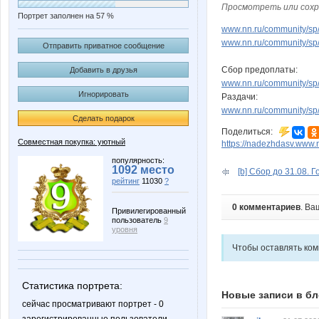
Просмотреть или сохр
Портрет заполнен на 57 %
www.nn.ru/community/sp/st
www.nn.ru/community/sp/d
Отправить приватное сообщение
Сбор предоплаты:
Добавить в друзья
www.nn.ru/community/sp/
Игнорировать
Раздачи:
www.nn.ru/community/sp/
Сделать подарок
Поделиться:
Совместная покупка: уютный
https://nadezhdasv.www.
популярность:
1092 место
[b] Сбор до 31.08. Г
рейтинг
11030
?
0 комментариев
. Ва
Привилегированный
пользователь
9
уровня
Чтобы оставлять ко
Статистика портрета:
Новые записи в бл
сейчас просматривают портрет - 0