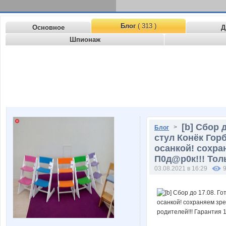
Блог
( 313 )
Основное
Д
Шпионаж
[b] Сбор 
>
Блог
стул Конёк Гор
осанкой! сохран
П0д@р0к!!! Толь
03.08.2021 в 16:29