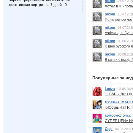
зарегистрированные пользователи
nikom
21.07.202
посетившие портрет за 7 дней - 0
Хотел в IT - поп
nikom
18.07.202
Полдневное лет
nikom
08.07.202
Азбука для Бура
nikom
05.06.202
К Дню русского 
nikom
05.06.202
В связи с пмэф-
Популярные за не
Lonza
05.08.2026
ТОВАРЫ ДЛЯ ДО
ЛУЧШАЯ МАРК
[b]Обувь Ralf Ri
комсомолочка
СУПЕР ЦЕНА Н
Olgs
04.08.2026 