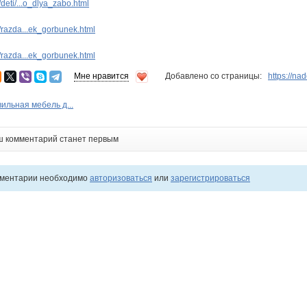
eti/...o_dlya_zabo.html
razda...ek_gorbunek.html
razda...ek_gorbunek.html
Мне нравится
Добавлено со страницы:
https://n
ильная мебель д...
ш комментарий станет первым
мментарии необходимо
авторизоваться
или
зарегистрироваться