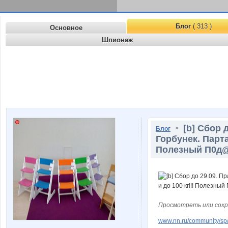
Блог
( 313 )
Основное
Шпионаж
[b] Сбор 
>
Блог
Горбунек. Парта
Полезный П0д@р
Просмотреть или сохр
www.nn.ru/community/sp/