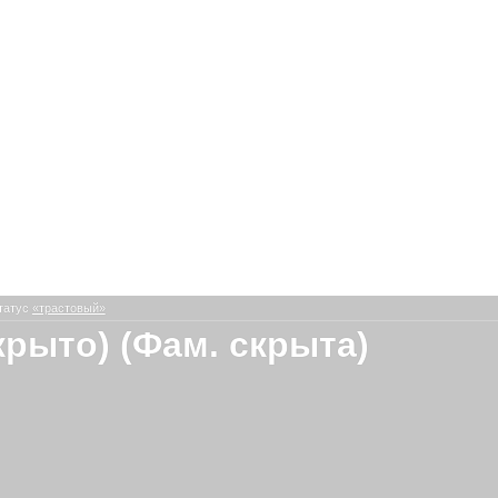
татус
«трастовый»
крыто) (Фам. скрыта)