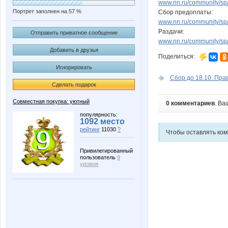
www.nn.ru/community/sp/d
Портрет заполнен на 57 %
Сбор предоплаты:
www.nn.ru/community/sp/
Раздачи:
Отправить приватное сообщение
www.nn.ru/community/sp/
Добавить в друзья
Поделиться:
Игнорировать
Сбор до 18.10. Прав
Сделать подарок
Совместная покупка: уютный
0 комментариев
. Ва
популярность:
1092 место
рейтинг
11030
?
Чтобы оставлять ко
Привилегированный
пользователь
9
уровня