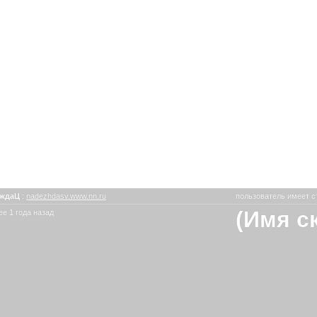
еждаЦ
:
nadezhdasv.www.nn.ru
пользователь имеет с
(Имя с
е 1 года назад