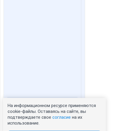
На информационном ресурсе применяются
Статистика портрета:
cookie-файлы. Оставаясь на сайте, вы
сейчас просматривают портрет - 0
подтверждаете свое
согласие
на их
зарегистрированные пользователи
использование.
посетившие портрет за 7 дней - 0