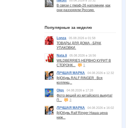
nikom
05.06.2026 в 10:32
В связи с пмэф-26 напомним, как
они раззоряли Россию.
Популярные за неделю
Lonza
05.08.2026 в 01:58
ТОВАРЫ ДЛЯ ДОМА - БРАК
УПАКОВКИ.
Nata.li
05.08.2026 в 16:56
WILDBERRIES НЕРВНО КУРИТ В
СТОРОНК...
1
ЛУЧШАЯ МАРКА
04.08.2026 в 12:32
[b]Обувь RALF RINGER . Вся
коллекц...
Olgs
04.08.2026 в 17:28
Фото вещей из китайского выкупа!
П...
3
ЛУЧШАЯ МАРКА
04.08.2026 в 16:02
[b]Обувь Ralf Ringer Наша цена
ниж...