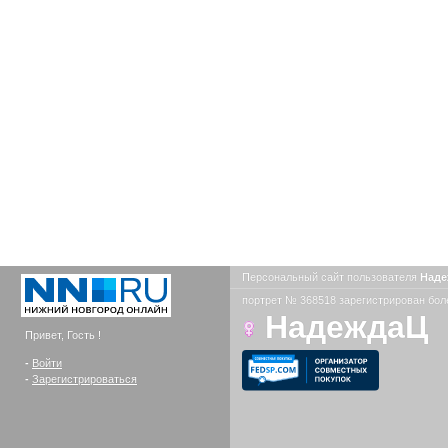
Персональный сайт пользователя
Над
портрет № 368518 зарегистрирован боле
НадеждаЦ
Привет, Гость !
-
Войти
-
Зарегистрироваться