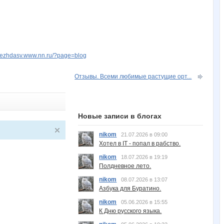
adezhdasv.www.nn.ru/?page=blog
Отзывы. Всеми любимые растущие орт...
Новые записи в блогах
nikom
21.07.2026 в 09:00
Хотел в IT - попал в рабство.
nikom
18.07.2026 в 19:19
Полдневное лето.
nikom
08.07.2026 в 13:07
Азбука для Буратино.
nikom
05.06.2026 в 15:55
К Дню русского языка.