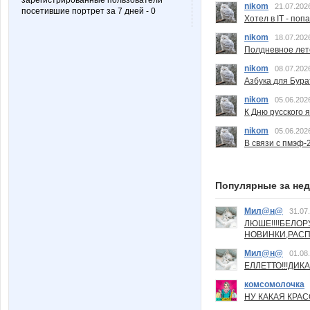
зарегистрированные пользователи
nikom
21.07.202
посетившие портрет за 7 дней - 0
Хотел в IT - поп
nikom
18.07.202
Полдневное лет
nikom
08.07.202
Азбука для Бура
nikom
05.06.202
К Дню русского 
nikom
05.06.202
В связи с пмэф-
Популярные за не
Мил@н@
31.07
ЛЮШЕ!!!!БЕЛО
НОВИНКИ,РАСП
Мил@н@
01.08
ЕЛЛЕТТО!!!ДИК
комсомолочка
НУ КАКАЯ КРАСОТ