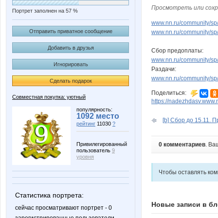
Просмотреть или сохр
Портрет заполнен на 57 %
www.nn.ru/community/sp/
Отправить приватное сообщение
www.nn.ru/community/sp/d
Добавить в друзья
Сбор предоплаты:
www.nn.ru/community/sp/r
Игнорировать
Раздачи:
www.nn.ru/community/sp/
Сделать подарок
Поделиться:
Совместная покупка: уютный
https://nadezhdasv.www.n
популярность:
1092 место
[b] Сбор до 15.11. 
рейтинг
11030
?
Привилегированный
0 комментариев
. Ва
пользователь
9
уровня
Чтобы оставлять ко
Статистика портрета:
Новые записи в бл
сейчас просматривают портрет - 0