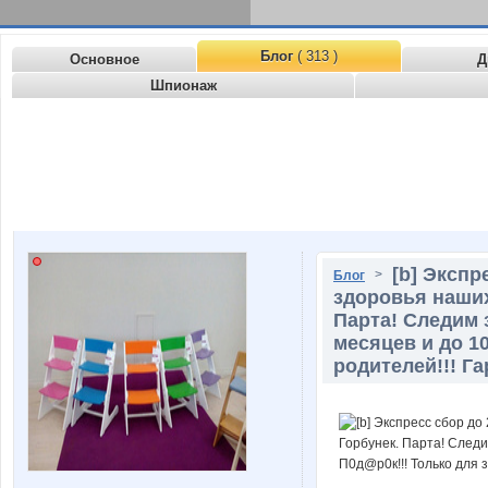
Блог
( 313 )
Основное
Д
Шпионаж
[b] Экспр
>
Блог
здоровья наших
Парта! Следим 
месяцев и до 1
родителей!!! Га