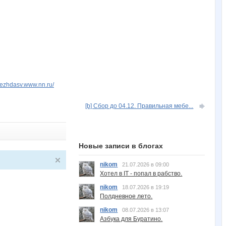
dezhdasv.www.nn.ru/
[b] Сбор до 04.12. Правильная мебе...
Новые записи в блогах
nikom
21.07.2026 в 09:00
Хотел в IT - попал в рабство.
nikom
18.07.2026 в 19:19
Полдневное лето.
nikom
08.07.2026 в 13:07
Азбука для Буратино.