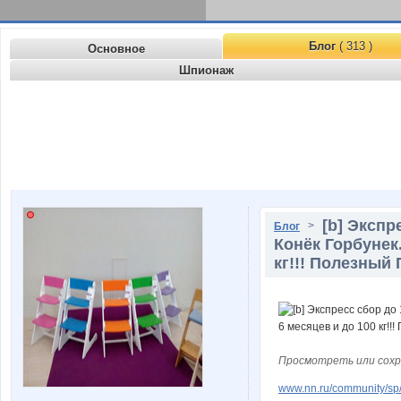
Блог
( 313 )
Основное
Шпионаж
[b] Экспр
>
Блог
Конёк Горбунек
кг!!! Полезный 
Просмотреть или сохр
www.nn.ru/community/sp/