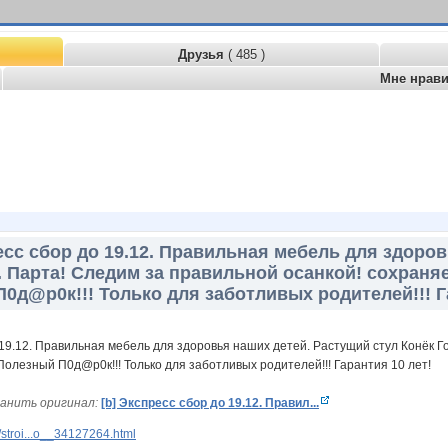
Друзья
( 485 )
Мне нрав
есс сбор до 19.12. Правильная мебель для здоро
. Парта! Следим за правильной осанкой! сохраняе
П0д@р0к!!! Только для заботливых родителей!!! Г
анить оригинал:
[b] Экспресс сбор до 19.12. Правил...
stroi...o__34127264.html