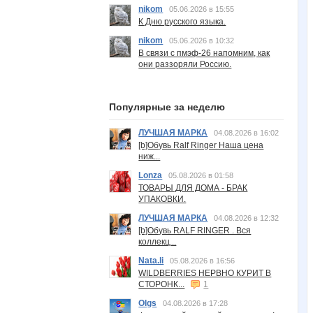
nikom
05.06.2026 в 15:55
К Дню русского языка.
nikom
05.06.2026 в 10:32
В связи с пмэф-26 напомним, как
они раззоряли Россию.
Популярные за неделю
ЛУЧШАЯ МАРКА
04.08.2026 в 16:02
[b]Обувь Ralf Ringer Наша цена
ниж...
Lonza
05.08.2026 в 01:58
ТОВАРЫ ДЛЯ ДОМА - БРАК
УПАКОВКИ.
ЛУЧШАЯ МАРКА
04.08.2026 в 12:32
[b]Обувь RALF RINGER . Вся
коллекц...
Nata.li
05.08.2026 в 16:56
WILDBERRIES НЕРВНО КУРИТ В
СТОРОНК...
1
Olgs
04.08.2026 в 17:28