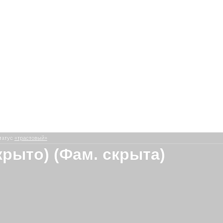
татус
«трастовый»
крыто) (Фам. скрыта)