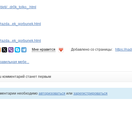
eti/...dr0k_tolko_.html
razda...ek_gorbunek.html
razda...ek_gorbunek.html
Мне нравится
Добавлено со страницы:
https://na
Правильная мебе...
ш комментарий станет первым
мментарии необходимо
авторизоваться
или
зарегистрироваться