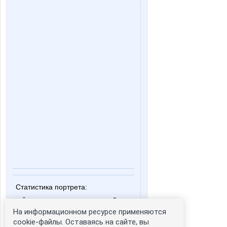
Статистика портрета:
сейчас просматривают портрет - 0
На информационном ресурсе применяются
зарегистрированные пользователи
посетившие портрет за 7 дней - 0
cookie-файлы. Оставаясь на сайте, вы