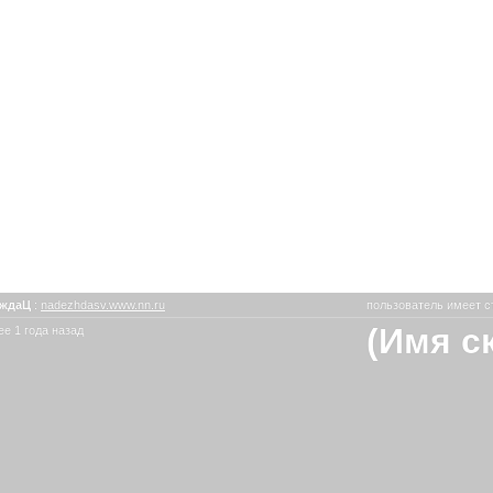
еждаЦ
:
nadezhdasv.www.nn.ru
пользователь имеет с
(Имя с
е 1 года назад