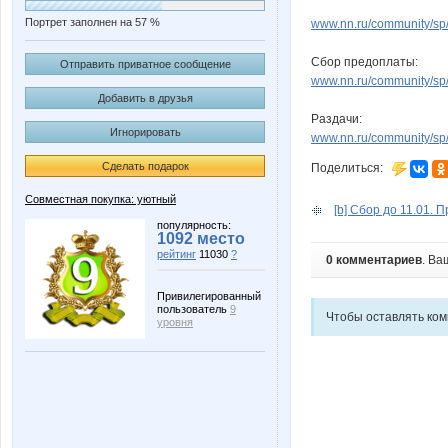
Портрет заполнен на 57 %
www.nn.ru/community/sp/d
Сбор предоплаты:
Отправить приватное сообщение
www.nn.ru/community/sp/
Добавить в друзья
Раздачи:
Игнорировать
www.nn.ru/community/sp/
Сделать подарок
Поделиться:
Совместная покупка: уютный
[b] Сбор до 11.01. 
популярность:
1092 место
рейтинг
11030
?
0 комментариев
. Ва
Привилегированный
пользователь
9
Чтобы оставлять ко
уровня