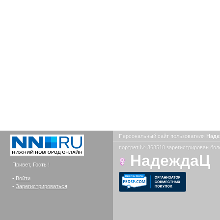
Персональный сайт пользователя
Над
портрет № 368518 зарегистрирован боле
НадеждаЦ
Привет, Гость !
-
Войти
-
Зарегистрироваться