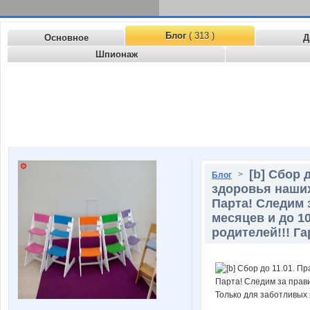
Блог
( 313 )
Основное
Д
Шпионаж
[b] Сбор 
>
Блог
здоровья наших
Парта! Следим 
месяцев и до 1
родителей!!! Га