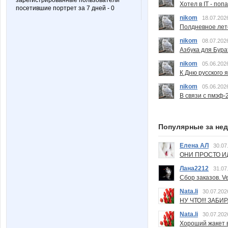
зарегистрированные пользователи
Хотел в IT - поп
посетившие портрет за 7 дней - 0
nikom
18.07.202
Полдневное лет
nikom
08.07.202
Азбука для Бура
nikom
05.06.202
К Дню русского 
nikom
05.06.202
В связи с пмэф-
Популярные за не
Елена АЛ
30.07
ОНИ ПРОСТО ИД
Лана2212
31.07
Сбор заказов. Ve
Nata.li
30.07.202
НУ ЧТО!!! ЗАБИ
Nata.li
30.07.202
Хороший жакет вс