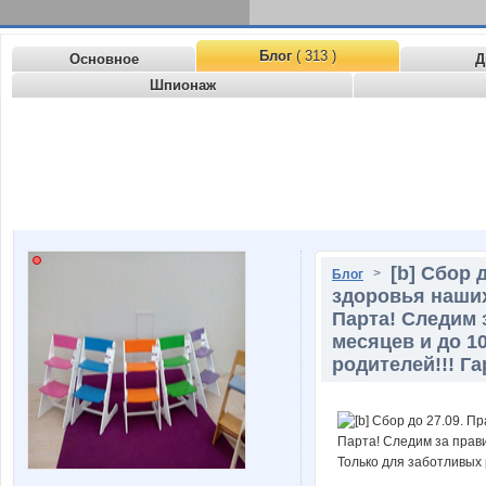
Блог
( 313 )
Основное
Д
Шпионаж
[b] Сбор 
>
Блог
здоровья наших
Парта! Следим 
месяцев и до 1
родителей!!! Га