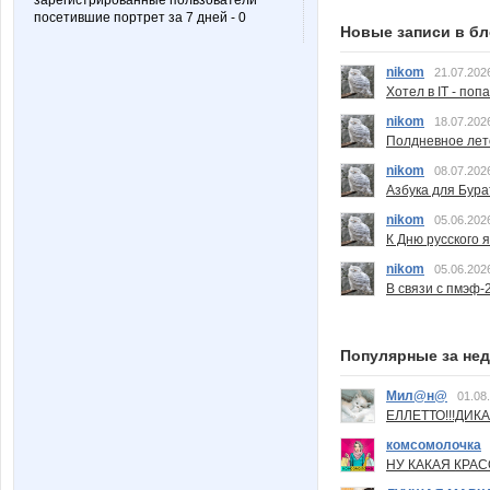
зарегистрированные пользователи
посетившие портрет за 7 дней - 0
Новые записи в бл
nikom
21.07.202
Хотел в IT - поп
nikom
18.07.202
Полдневное лет
nikom
08.07.202
Азбука для Бура
nikom
05.06.202
К Дню русского 
nikom
05.06.202
В связи с пмэф-
Популярные за не
Мил@н@
01.08
ЕЛЛЕТТО!!!ДИК
комсомолочка
НУ КАКАЯ КРАСОТ