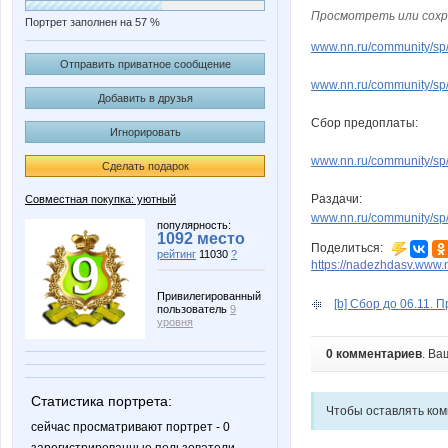
Просмотреть или сохр
Портрет заполнен на 57 %
www.nn.ru/community/sp/d
Отправить приватное сообщение
www.nn.ru/community/sp/
Добавить в друзья
Сбор предоплаты:
Игнорировать
www.nn.ru/community/sp/
Сделать подарок
Раздачи:
Совместная покупка: уютный
www.nn.ru/community/sp/
популярность:
1092 место
Поделиться:
рейтинг
11030
?
https://nadezhdasv.www.n
Привилегированный
[b] Сбор до 06.11. 
пользователь
9
уровня
0 комментариев
. Ва
Статистика портрета:
Чтобы оставлять ко
сейчас просматривают портрет - 0