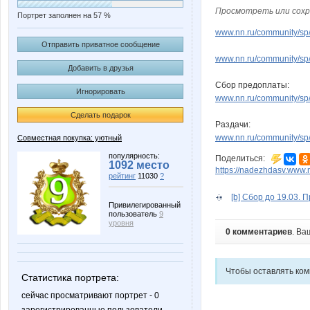
Просмотреть или сохр
Портрет заполнен на 57 %
www.nn.ru/community/sp/d
Отправить приватное сообщение
www.nn.ru/community/sp/
Добавить в друзья
Сбор предоплаты:
Игнорировать
www.nn.ru/community/sp/
Сделать подарок
Раздачи:
www.nn.ru/community/sp/
Совместная покупка: уютный
популярность:
Поделиться:
1092 место
https://nadezhdasv.www.n
рейтинг
11030
?
[b] Сбор до 19.03. 
Привилегированный
пользователь
9
уровня
0 комментариев
. Ва
Чтобы оставлять ко
Статистика портрета:
сейчас просматривают портрет - 0