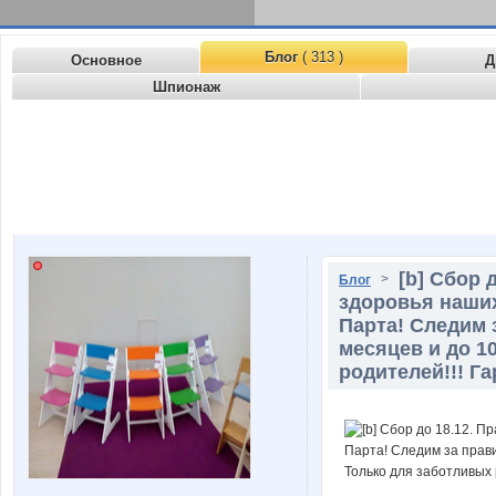
Блог
( 313 )
Основное
Д
Шпионаж
[b] Сбор 
>
Блог
здоровья наших
Парта! Следим 
месяцев и до 1
родителей!!! Га