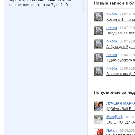
зарегистрированные пользователи
Новые записи в бл
посетившие портрет за 7 дней - 0
nikom
21.07.202
Хотел в IT - поп
nikom
18.07.202
Полдневное лет
nikom
08.07.202
Азбука для Бура
nikom
05.06.202
К Дню русского 
nikom
05.06.202
В связи с пмэф-
Популярные за не
ЛУЧШАЯ МАРК
[b]Обувь Ralf Ri
Мил@н@
01.08
ЕЛЛЕТТО!!!ДИК
Nata.li
05.08.202