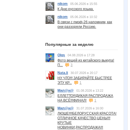
nikom
05.06.2026 в 15:55
К Дню русского языка.
nikom
05.06.2026 в 10:32
В связи с пмэф-26 напомним, как
они раззоряли Россию.
Популярные за неделю
Olgs
04.08.2026 в 17:28
Фото вещей из китайского выкупа!
П...
3
Nata.li
30.07.2026 в 20:17
НУ ЧТО!!! ЗАБИРАЙТЕ БЫСТРЕЕ
ЭТУ КР...
1
Мил@н@
01.08.2026 в 13:22
ЕЛЛЕТТО!!!ДИКАЯ РАСПРОДАЖА
НА ВСЁ!!!ФИНАЛ!
1
Мил@н@
31.07.2026 в 16:00
ЛЮШЕ!!!!БЕЛОРУССКАЯ КРАСОТА!
ОТЛИЧНОЕ КАЧЕСТВО,ЦЕНЫ!!!
КРУТЫЕ
НОВИНКИ,РАСПРОДАЖА!!!