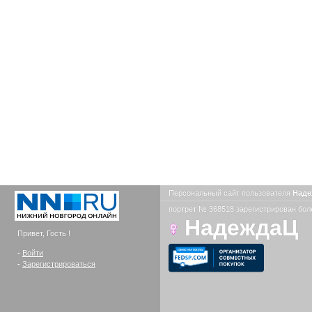
Персональный сайт пользователя
Над
портрет № 368518 зарегистрирован боле
НадеждаЦ
Привет, Гость !
-
Войти
-
Зарегистрироваться