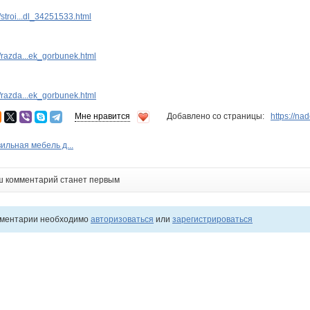
stroi...dl_34251533.html
razda...ek_gorbunek.html
razda...ek_gorbunek.html
Мне нравится
Добавлено со страницы:
https://na
ильная мебель д...
ш комментарий станет первым
мментарии необходимо
авторизоваться
или
зарегистрироваться