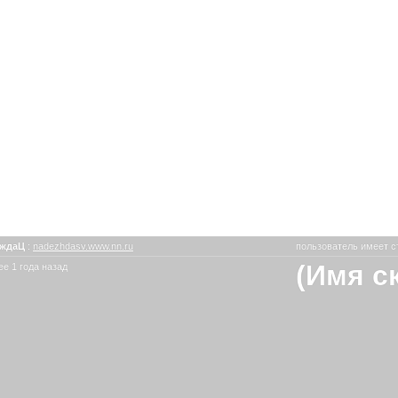
еждаЦ
:
nadezhdasv.www.nn.ru
пользователь имеет с
(Имя с
е 1 года назад