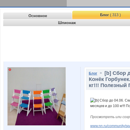
Блог
( 313 )
Основное
Шпионаж
[b] Сбор 
>
Блог
Конёк Горбунек
кг!!! Полезный 
Просмотреть или сохр
www.nn.ru/community/sp/d