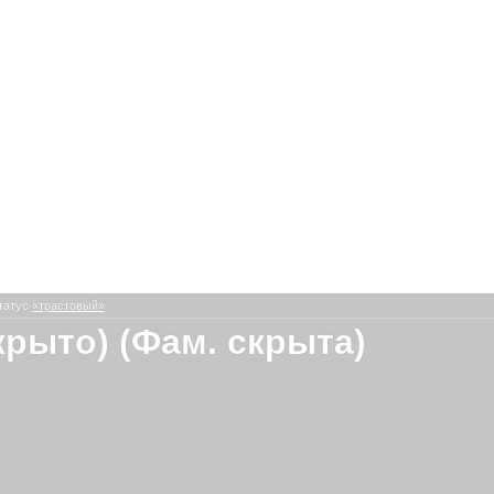
татус
«трастовый»
крыто) (Фам. скрыта)