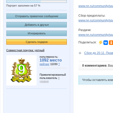
Портрет заполнен на 57 %
www.nn.ru/community/sp/
Сбор предоплаты:
Отправить приватное сообщение
www.nn.ru/community/sp/
Добавить в друзья
Раздачи:
Игнорировать
www.nn.ru/community/sp/
Сделать подарок
Поделиться:
Совместная покупка: уютный
Сбор до 20.11. Прав
популярность:
1092 место
рейтинг
11030
?
0 комментариев
. Ва
Привилегированный
пользователь
9
Чтобы оставлять ко
уровня