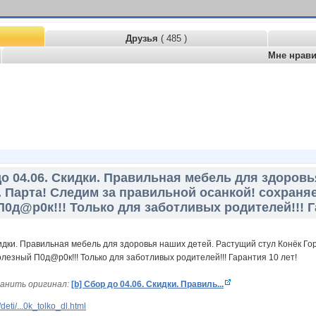
Друзья
( 485 )
Мне нрав
до 04.06. Скидки. Правильная мебель для здоров
. Парта! Следим за правильной осанкой! сохраняе
П0д@р0к!!! Только для заботливых родителей!!! Г
анить оригинал:
[b] Сбор до 04.06. Скидки. Правиль...
eti/...0k_tolko_dl.html