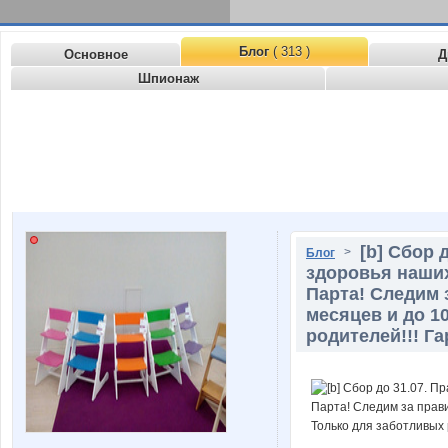
Блог
( 313 )
Основное
Д
Шпионаж
[b] Сбор 
>
Блог
здоровья наших
Парта! Следим 
месяцев и до 1
родителей!!! Га