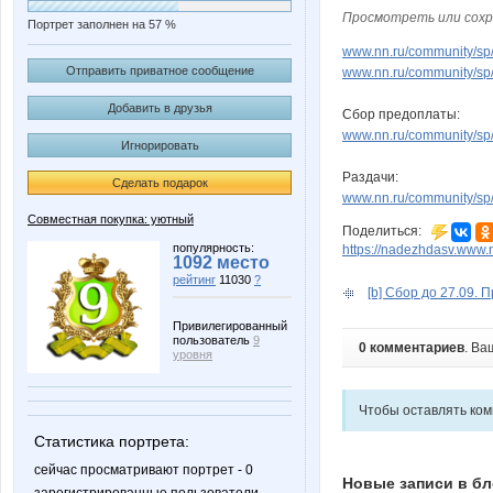
Просмотреть или сохр
Портрет заполнен на 57 %
www.nn.ru/community/sp/d
Отправить приватное сообщение
www.nn.ru/community/sp/
Добавить в друзья
Сбор предоплаты:
www.nn.ru/community/sp/
Игнорировать
Раздачи:
Сделать подарок
www.nn.ru/community/sp/
Совместная покупка: уютный
Поделиться:
популярность:
https://nadezhdasv.www.n
1092 место
рейтинг
11030
?
[b] Сбор до 27.09. 
Привилегированный
пользователь
9
0 комментариев
. Ва
уровня
Чтобы оставлять ко
Статистика портрета:
сейчас просматривают портрет - 0
Новые записи в бл