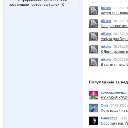
зарегистрированные пользователи
посетившие портрет за 7 дней - 0
nikom
21.07.202
Хотел в IT - поп
nikom
18.07.202
Полдневное лет
nikom
08.07.202
Азбука для Бура
nikom
05.06.202
К Дню русского 
nikom
05.06.202
В связи с пмэф-
Популярные за не
комсомолочка
НУ КАКАЯ КРАСОТ
Olgs
04.08.2026 
Фото вещей из ки
Лана2212
31.07
Сбор заказов. Ve